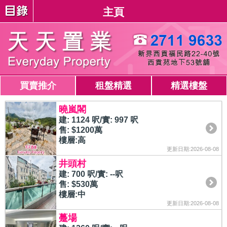
主頁
買賣推介
租盤精選
精選樓盤
曉嵐閣
建: 1124 呎/實: 997 呎
售: $1200萬
樓層:高
更新日期:2026-08-08
井頭村
建: 700 呎/實: --呎
售: $530萬
樓層:中
更新日期:2026-08-08
躉場