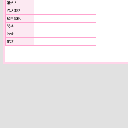
聯絡人
聯絡電話
座向景觀
間格
裝修
備註