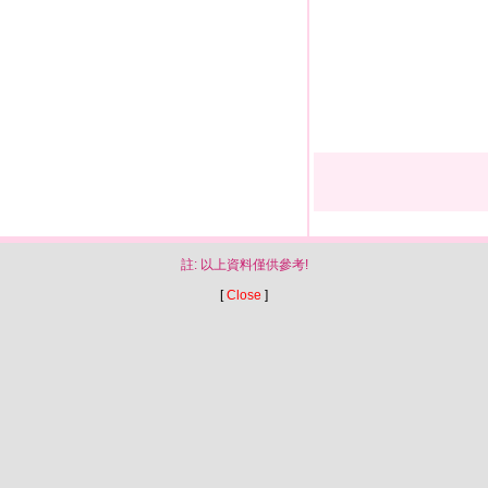
註: 以上資料僅供參考!
[
Close
]