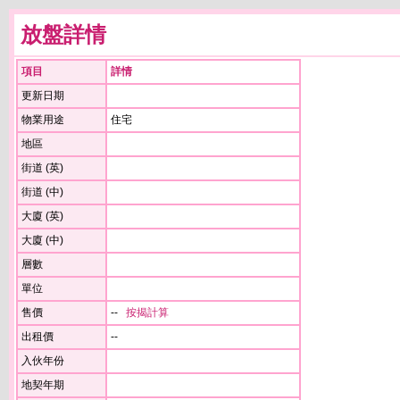
放盤詳情
項目
詳情
更新日期
物業用途
住宅
地區
街道 (英)
街道 (中)
大廈 (英)
大廈 (中)
層數
單位
售價
--
按揭計算
出租價
--
入伙年份
地契年期