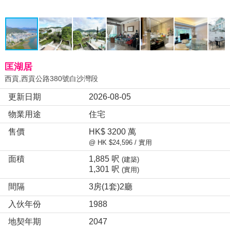
匡湖居
西貢,西貢公路380號白沙灣段
更新日期
2026-08-05
物業用途
住宅
售價
HK$ 3200 萬
@ HK $24,596 / 實用
面積
1,885 呎
(建築)
1,301 呎
(實用)
間隔
3房(1套)2廳
入伙年份
1988
地契年期
2047