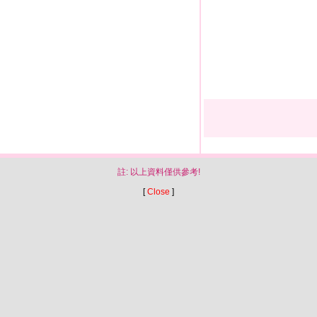
註: 以上資料僅供參考!
[
Close
]