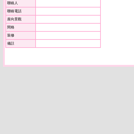
聯絡人
聯絡電話
座向景觀
間格
裝修
備註