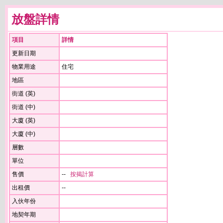
放盤詳情
項目
詳情
更新日期
物業用途
住宅
地區
街道 (英)
街道 (中)
大廈 (英)
大廈 (中)
層數
單位
售價
--
按揭計算
出租價
--
入伙年份
地契年期