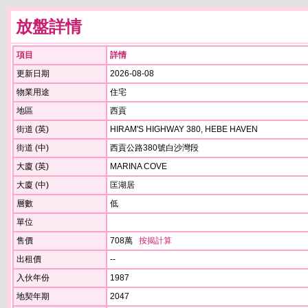
放盤詳情
項目
詳情
更新日期
2026-08-08
物業用途
住宅
地區
西貢
街道 (英)
HIRAM'S HIGHWAY 380, HEBE HAVEN
街道 (中)
西貢公路380號白沙灣段
大廈 (英)
MARINA COVE
大廈 (中)
匡湖居
層數
低
單位
售價
708萬
按揭計算
出租價
--
入伙年份
1987
地契年期
2047