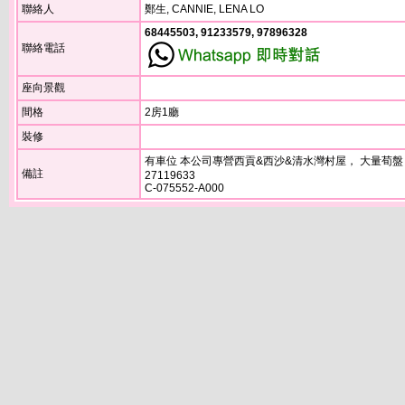
聯絡人
鄭生, CANNIE, LENA LO
68445503, 91233579, 97896328
聯絡電話
座向景觀
間格
2房1廳
裝修
有車位 本公司專營西貢&西沙&清水灣村屋， 大量荀盤
備註
27119633
C-075552-A000