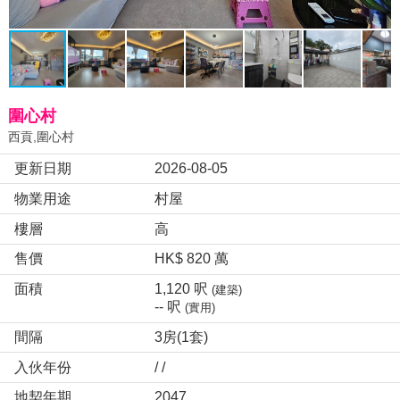
圍心村
西貢,圍心村
更新日期
2026-08-05
物業用途
村屋
樓層
高
售價
HK$ 820 萬
面積
1,120 呎
(建築)
-- 呎
(實用)
間隔
3房(1套)
入伙年份
/ /
地契年期
2047