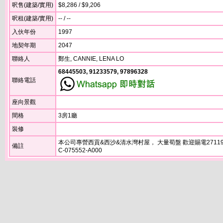
呎售(建築/實用)
$8,286 / $9,206
呎租(建築/實用)
-- / --
入伙年份
1997
地契年期
2047
聯絡人
鄭生, CANNIE, LENA LO
68445503, 91233579, 97896328
聯絡電話
座向景觀
間格
3房1廳
裝修
本公司專營西貢&西沙&清水灣村屋， 大量荀盤 歡迎賜電27119
備註
C-075552-A000