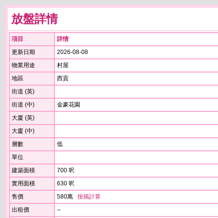
放盤詳情
項目
詳情
更新日期
2026-08-08
物業用途
村屋
地區
西貢
街道 (英)
街道 (中)
金豪花園
大廈 (英)
大廈 (中)
層數
低
單位
建築面積
700 呎
實用面積
630 呎
售價
580萬
按揭計算
出租價
--